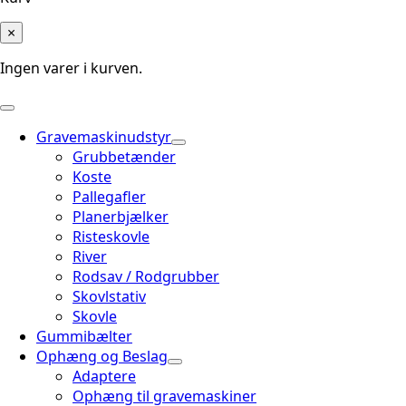
×
Ingen varer i kurven.
Gravemaskinudstyr
Grubbetænder
Koste
Pallegafler
Planerbjælker
Risteskovle
River
Rodsav / Rodgrubber
Skovlstativ
Skovle
Gummibælter
Ophæng og Beslag
Adaptere
Ophæng til gravemaskiner