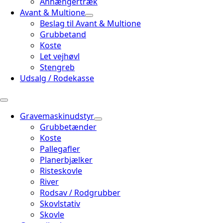
Anhængertræk
Avant & Multione
Beslag til Avant & Multione
Grubbetand
Koste
Let vejhøvl
Stengreb
Udsalg / Rodekasse
Gravemaskinudstyr
Grubbetænder
Koste
Pallegafler
Planerbjælker
Risteskovle
River
Rodsav / Rodgrubber
Skovlstativ
Skovle