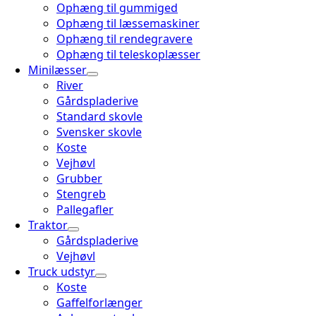
Ophæng til gummiged
Ophæng til læssemaskiner
Ophæng til rendegravere
Ophæng til teleskoplæsser
Minilæsser
River
Gårdspladerive
Standard skovle
Svensker skovle
Koste
Vejhøvl
Grubber
Stengreb
Pallegafler
Traktor
Gårdspladerive
Vejhøvl
Truck udstyr
Koste
Gaffelforlænger