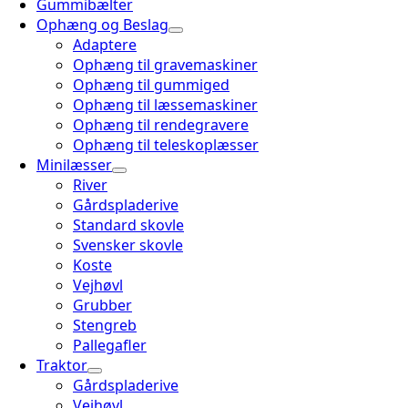
Gummibælter
Ophæng og Beslag
Adaptere
Ophæng til gravemaskiner
Ophæng til gummiged
Ophæng til læssemaskiner
Ophæng til rendegravere
Ophæng til teleskoplæsser
Minilæsser
River
Gårdspladerive
Standard skovle
Svensker skovle
Koste
Vejhøvl
Grubber
Stengreb
Pallegafler
Traktor
Gårdspladerive
Vejhøvl