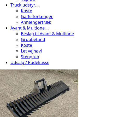
Truck udstyr
Koste
Gaffelforlænger
Anhængertræk
Avant & Multione
Beslag til Avant & Multione
Grubbetand
Koste
Let vejhøvl
Stengreb
Udsalg / Rodekasse